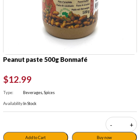
Peanut paste 500g Bonmafé
$
12.99
Type:
Beverages, Spices
Availability:
In Stock
-
+
quantité d
Add to Cart
Buy now