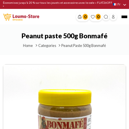
Économisez jusqu'à 20 % sur tous les jouets et accessoires avec le code « FLAT26OFF
Fr
»
0
0
Peanut paste 500g Bonmafé
Home
Categories
Peanut Paste 500g Bonmafé