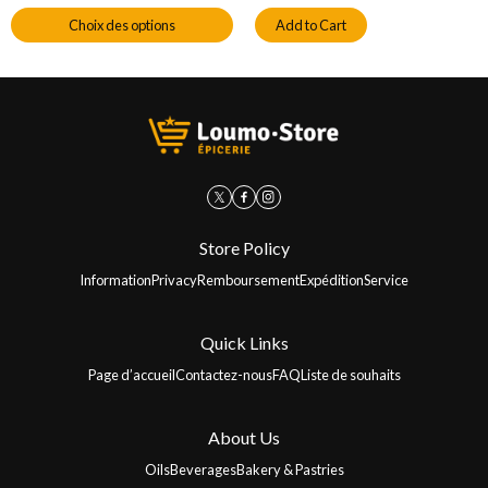
Choix des options
Add to Cart
Ce
produit
a
plusieurs
variations.
Les
options
peuvent
être
choisies
sur
la
page
Store Policy
du
produit
Information
Privacy
Remboursement
Expédition
Service
Quick Links
Page d’accueil
Contactez-nous
FAQ
Liste de souhaits
About Us
Oils
Beverages
Bakery & Pastries